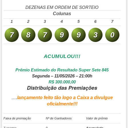
DEZENAS EM ORDEM DE SORTEIO
Colunas
1
2
3
4
5
6
7
7
8
7
9
9
3
0
ACUMULOU!!!
Prêmio Estimado do Resultado Super Sete 845
Segunda – 11/05/2026 – 21:00h
R$ 300.000,00
Distribuição das Premiações
….
lançamento feito tão logo a Caixa a divulgue
oficialmente!!!
Faixa de premiação
Nº de Ganhadores
Valor de prêmio