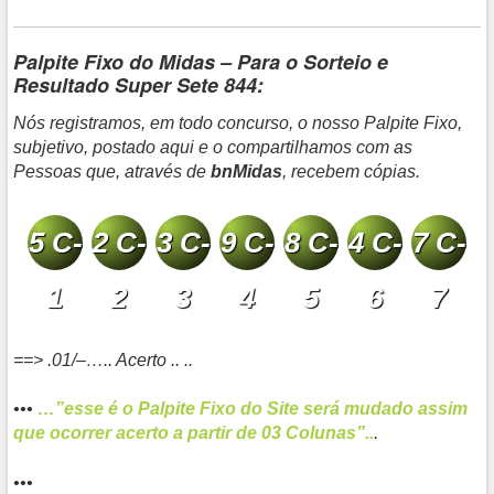
Palpite Fixo do Midas – Para o Sorteio e
Resultado Super Sete 844:
Nós registramos, em todo concurso, o nosso Palpite Fixo,
subjetivo, postado aqui e o compartilhamos com as
Pessoas que, através de
bnMidas
, recebem cópias.
5 C-
2 C-
3 C-
9 C-
8 C-
4 C-
7 C-
1
2
3
4
5
6
7
==>
.01/–….. Acerto
.. ..
•••
…”
esse é o Palpite Fixo do Site será mudado assim
que ocorrer acerto a partir de 03 Colunas”.
.
.
•••