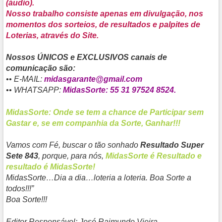
(áudio).
Nosso trabalho consiste apenas em divulgação, nos
momentos dos sorteios, de resultados e palpites de
Loterias, através do Site.
Nossos ÚNICOS e EXCLUSIVOS canais de
comunicação são:
•• E-MAIL:
midasgarante@gmail.com
•• WHATSAPP:
MidasSorte: 55 31 97524 8524.
MidasSorte: Onde se tem a chance de Participar sem
Gastar e, se em companhia da Sorte, Ganhar!!!
Vamos com Fé, buscar o tão sonhado
Resultado Super
Sete 843
, porque, para nós,
MidasSorte é Resultado e
resultado é MidasSorte!
MidasSorte…Dia a dia…loteria a loteria. Boa Sorte a
todos!!!”
Boa Sorte!!!
Editor Responsável:
José Raimundo Vieira
.