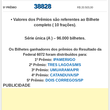
38828
5º PRÊMIO
R$ 20.503,00
• Valores dos Prêmios são referentes ao Bilhete
completo ( 10 frações).
Série única (A ) – 96.000 bilhetes
.
Os Bilhetes ganhadores dos prêmios do Resultado da
Federal 6072 foram distribuídos para:
1º Prêmio:
IPAMERI/GO
2º Prêmio:
TRES LAGOAS/MS
3º Prêmio:
UMUARAMA/PR
4º Prêmio:
CATANDUVA/SP
5º Prêmio:
DOIS CORREGOS/SP
PUBLICIDADE