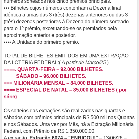
números sorteados nos cinco prêmios principais.
••• Bilhetes cujos números contenham a Dezena final
idêntica a umas das 3 (três) dezenas anteriores ou das 3
(três) dezenas posteriores à Dezena do número sorteado
para o 1º prêmio, excetuando-se os premiados pela
aproximação anterior e posterior.
•••• A Unidade do primeiro prêmio.
TOTAL DE BILHETES EMITIDOS EM UMA EXTRAÇÃO
DA LOTERIA FEDERAL:(
A partir de Março/25
)
====. QUARTA-FEIRA – 92.000 BILHETES.
==== SÁBADO – 96.000 BILHETES.
=== MILIONÁRIA MENSAL – 84.000 BILHETES.
==== ESPECIAL DE NATAL – 85.000 BILHETES ( por
série)
Os sorteios das extrações são realizados nas quartas e
sábados com prêmios principais de R$ 500 mil nas Quartas
e nos Sábados. Uma vez por Mês, há a Extração Milionária
Federal, com Prêmio de R$ 1.350.000,00.
A extração,
Extração 6074 – “ENRICOU!”
– 13/06/26 –