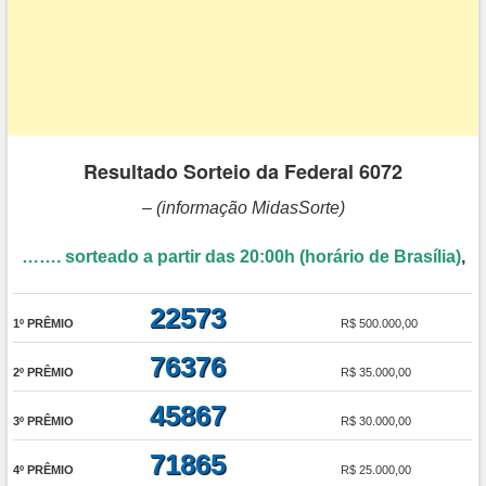
Resultado Sorteio da Federal 6072
– (informação MidasSorte)
……. sorteado a partir das
20:00h (horário de Brasília)
,
22573
1º PRÊMIO
R$ 500.000,00
76376
2º PRÊMIO
R$ 35.000,00
45867
3º PRÊMIO
R$ 30.000,00
71865
4º PRÊMIO
R$ 25.000,00