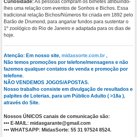
Curiosidade:
As pessoas compram os bilhetes atribuindo-
lhes uma relação com eventos de Sonhos e Bichos. Essa
tradicional relação Bichos/Números foi criada em 1892 pelo
Barão de Drumond, para angariar fundos para sustentar o
1º zoológico do Rio de Janeiro e adaptada para os dias de
hoje.
Atenção: Em nosso site,
midassorte.com.br
,
Não temos promoções por telefone/mensagens e não
fazemos qualquer contatos de venda e promoção por
telefone.
NÃO VENDEMOS JOGOS/APOSTAS
.
Nosso trabalho consiste em divulgação de resultados e
palpites de Loterias, para um Público Adulto ( >18a ),
através do Site.
Nossos ÚNICOS canais de comunicação são:
•••
E-MAIL
: midasgarante@gmail.com
•••
WHATSAPP
: MidasSorte: 55 31 97524 8524.