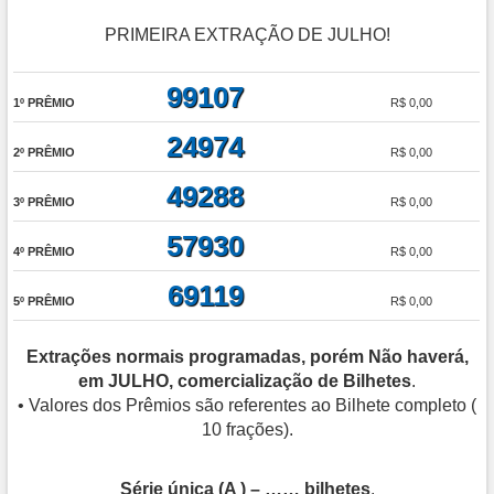
PRIMEIRA EXTRAÇÃO DE JULHO!
99107
1º PRÊMIO
R$ 0,00
24974
2º PRÊMIO
R$ 0,00
49288
3º PRÊMIO
R$ 0,00
57930
4º PRÊMIO
R$ 0,00
69119
5º PRÊMIO
R$ 0,00
Extrações normais programadas, porém Não haverá,
em JULHO, comercialização de Bilhetes
.
• Valores dos Prêmios são referentes ao Bilhete completo (
10 frações).
Série única (A ) – …… bilhetes
.