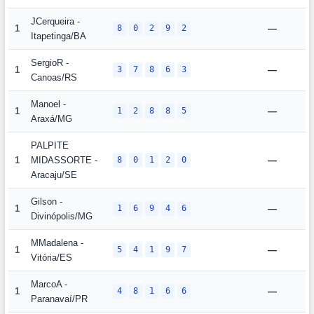
JCerqueira -
1
8
0
2
9
2
—
Itapetinga/BA
SergioR -
1
3
7
8
6
3
—
Canoas/RS
Manoel -
1
1
2
8
8
5
—
Araxá/MG
PALPITE
1
MIDASSORTE -
8
0
1
2
0
—
Aracaju/SE
Gilson -
1
1
6
9
4
6
—
Divinópolis/MG
MMadalena -
1
5
4
1
9
7
—
Vitória/ES
MarcoA -
1
4
8
1
6
6
—
Paranavaí/PR