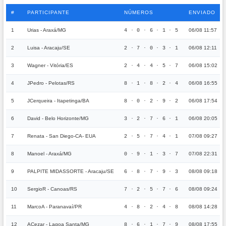
#
PARTICIPANTE
NÚMEROS
ENVIADO
1
Urias - Araxá/MG
06/08 11:57
4 · 0 · 6 · 1 · 5
2
Luisa - Aracaju/SE
06/08 12:11
2 · 7 · 0 · 3 · 1
3
Wagner - Vitória/ES
06/08 15:02
2 · 4 · 4 · 5 · 7
4
JPedro - Pelotas/RS
06/08 16:55
8 · 1 · 8 · 2 · 4
5
JCerqueira - Itapetinga/BA
06/08 17:54
8 · 0 · 2 · 9 · 2
6
David - Belo Horizonte/MG
06/08 20:05
3 · 2 · 7 · 6 · 1
7
Renata - San Diego-CA- EUA
07/08 09:27
2 · 5 · 7 · 4 · 1
8
Manoel - Araxá/MG
07/08 22:31
0 · 9 · 1 · 3 · 7
9
PALPITE MIDASSORTE - Aracaju/SE
08/08 09:18
6 · 8 · 7 · 9 · 3
10
SergioR - Canoas/RS
08/08 09:24
7 · 2 · 5 · 7 · 6
11
MarcoA - Paranavaí/PR
08/08 14:28
4 · 8 · 2 · 4 · 8
12
ACezar - Lagoa Santa/MG
08/08 17:55
8 · 6 · 1 · 7 · 9