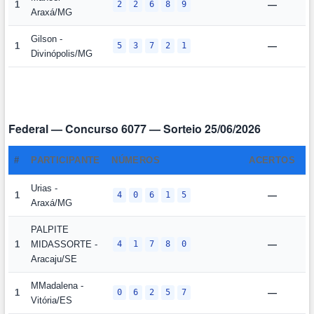
1
2
2
6
8
9
—
Araxá/MG
Gilson -
1
5
3
7
2
1
—
Divinópolis/MG
Federal — Concurso 6077 — Sorteio 25/06/2026
#
PARTICIPANTE
NÚMEROS
ACERTOS
P
Urias -
1
4
0
6
1
5
—
Araxá/MG
PALPITE
1
MIDASSORTE -
4
1
7
8
0
—
Aracaju/SE
MMadalena -
1
0
6
2
5
7
—
Vitória/ES