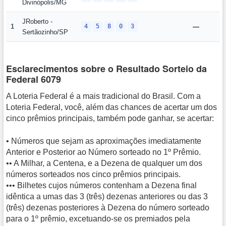
Divinópolis/MG
JRoberto -
1
4
5
8
0
3
—
Sertãozinho/SP
Esclarecimentos sobre o Resultado Sorteio da
Federal 6079
A Loteria Federal é a mais tradicional do Brasil. Com a
Loteria Federal, você, além das chances de acertar um dos
cinco prêmios principais, também pode ganhar, se acertar:
• Números que sejam as aproximações imediatamente
Anterior e Posterior ao Número sorteado no 1º Prêmio.
•• A Milhar, a Centena, e a Dezena de qualquer um dos
números sorteados nos cinco prêmios principais.
••• Bilhetes cujos números contenham a Dezena final
idêntica a umas das 3 (três) dezenas anteriores ou das 3
(três) dezenas posteriores à Dezena do número sorteado
para o 1º prêmio, excetuando-se os premiados pela