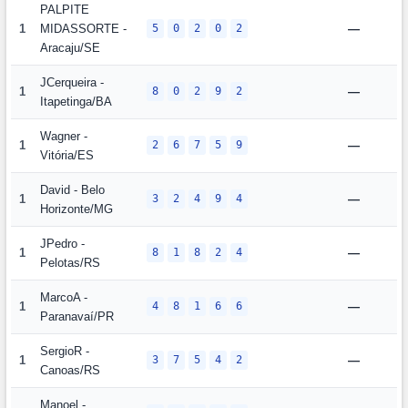
PALPITE
1
MIDASSORTE -
5
0
2
0
2
—
Aracaju/SE
JCerqueira -
1
8
0
2
9
2
—
Itapetinga/BA
Wagner -
1
2
6
7
5
9
—
Vitória/ES
David - Belo
1
3
2
4
9
4
—
Horizonte/MG
JPedro -
1
8
1
8
2
4
—
Pelotas/RS
MarcoA -
1
4
8
1
6
6
—
Paranavaí/PR
SergioR -
1
3
7
5
4
2
—
Canoas/RS
Manoel -