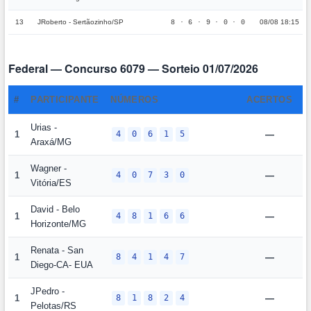
13
JRoberto - Sertãozinho/SP
08/08 18:15
8 · 6 · 9 · 0 · 0
Federal — Concurso 6079 — Sorteio 01/07/2026
#
PARTICIPANTE
NÚMEROS
ACERTOS
P
Urias -
1
4
0
6
1
5
—
Araxá/MG
Wagner -
1
4
0
7
3
0
—
Vitória/ES
David - Belo
1
4
8
1
6
6
—
Horizonte/MG
Renata - San
1
8
4
1
4
7
—
Diego-CA- EUA
JPedro -
1
8
1
8
2
4
—
Pelotas/RS