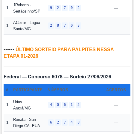
JRoberto -
1
9
2
7
0
2
—
Sertãozinho/SP
ACezar - Lagoa
1
2
8
7
0
3
—
Santa/MG
••••••
ÚLTIMO SORTEIO PARA PALPITES NESSA
ETAPA 01-2026
Federal — Concurso 6078 — Sorteio 27/06/2026
#
PARTICIPANTE
NÚMEROS
ACERTOS
P
Urias -
1
4
0
6
1
5
—
Araxá/MG
Renata - San
1
6
2
7
4
8
—
Diego-CA- EUA