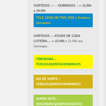
SORTEIOS --- - - DOMINGOS --
••
11:00h
e 19:45h
TELE SENA DE PAIS 2026 e Sorteios
Semanais.
SORTEIOS --- ATUAIS DE CADA
LOTERIA....
••
21:00h
e 11:00h aos
Domingos.
TIMEMANIA --
TERÇAS/QUINTAS/DOMINGOS
DIA DE SORTE --
TERÇAS/QUINTAS/DOMINGOS
SUPER SETE --
SEGUNDAS/QUARTAS/SEXTAS