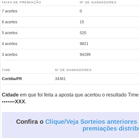
FAIXA DE PREMIAÇÃO
Nº DE GANHADORES
7 acertos
0
6 acertos
15
5 acertos
520
4 acertos
9821
3 acertos
94299
TIME
Nº DE GANHADORES
Coritiba/PR
34361
Cidade
em que foi feita a aposta que acertou o resultado Tim
•••••••
XXX
.
Confira o
Clique/Veja Sorteios anteriores
premiações distrib