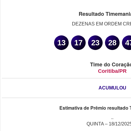
Resultado Timemani
DEZENAS EM ORDEM CR
13
17
23
28
4
Time do Coraçã
Coritiba/PR
ACUMULOU
Estimativa de Prêmio resultado
..
QUINTA – 18/12/202