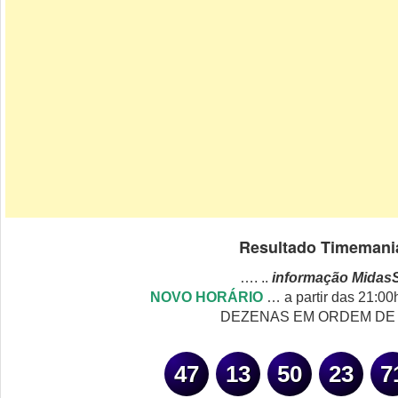
Resultado Timemani
…. ..
informação Midas
NOVO HORÁRIO
… a partir das 21:00h 
DEZENAS EM ORDEM DE
47
13
50
23
7