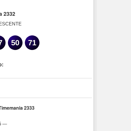
a 2332
ESCENTE
7
50
71
o:
 Timemania 2333
5 —