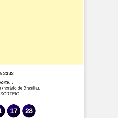
a 2332
Sorte
…
(horário de Brasília).
 SORTEIO
1
17
28