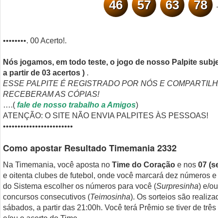
46
57
63
78
••••••••. 00 Acerto!.
Nós jogamos, em todo teste, o jogo de nosso Palpite subj
a partir de 03 acertos )
.
ESSE PALPITE É REGISTRADO POR NÓS E COMPARTIL
RECEBERAM AS CÓPIAS!
….(
fale de nosso trabalho a Amigos
)
ATENÇÃO: O SITE NÃO ENVIA PALPITES ÀS PESSOAS!
••••••••••••••••••••••••
Como apostar Resultado Timemania 2332
Na Timemania, você aposta no
Time do Coração
e nos
07 (s
e oitenta clubes de futebol, onde você marcará dez números e
do Sistema escolher os números para você (
Surpresinha
) e/o
concursos consecutivos (
Teimosinha
). Os sorteios são realiza
sábados, a partir das 21:00h. Você terá Prêmio se tiver de trê