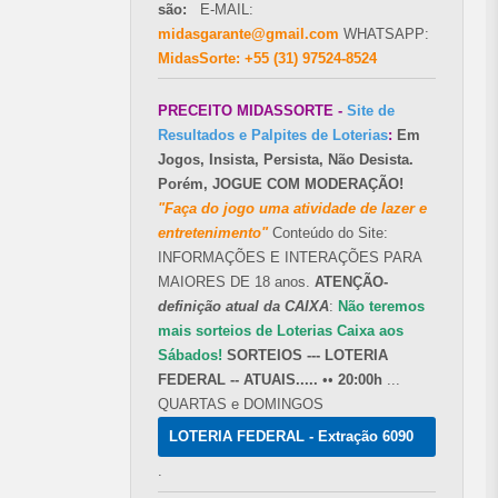
são:
E-MAIL:
midasgarante@gmail.com
WHATSAPP:
MidasSorte: +55 (31) 97524-8524
PRECEITO MIDASSORTE -
Site de
Resultados e Palpites de Loterias
:
Em
Jogos, Insista, Persista, Não Desista.
Porém, JOGUE COM MODERAÇÃO!
"Faça do jogo uma atividade de lazer e
entretenimento"
Conteúdo do Site:
INFORMAÇÕES E INTERAÇÕES PARA
MAIORES DE 18 anos.
ATENÇÃO-
definição atual da CAIXA
:
Não teremos
mais sorteios de Loterias Caixa aos
Sábados!
SORTEIOS --- LOTERIA
FEDERAL -- ATUAIS.....
••
20:00h
...
QUARTAS e DOMINGOS
LOTERIA FEDERAL - Extração 6090
.