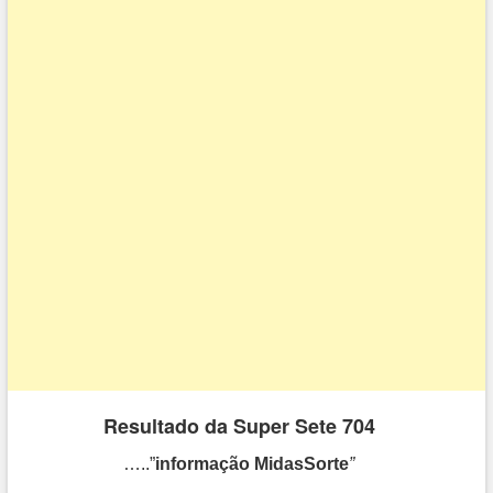
Resultado da Super Sete 704
…..”
informação MidasSorte
”