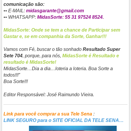
comunicação são:
•• E-MAIL:
midasgarante@gmail.com
•• WHATSAPP:
MidasSorte: 55 31 97524 8524.
MidasSorte: Onde se tem a chance de Participar sem
Gastar e, se em companhia da Sorte, Ganhar!!!
Vamos com Fé, buscar o tão sonhado
Resultado Super
Sete 704
, porque, para nós,
MidasSorte é Resultado e
resultado é MidasSorte!
MidasSorte…Dia a dia…loteria a loteria. Boa Sorte a
todos!!!”
Boa Sorte!!!
Editor Responsável:
José Raimundo Vieira
.
Link para você comprar a sua Tele Sena
:
LINK SEGURO para o SITE OFICIAL DA TELE SENA…