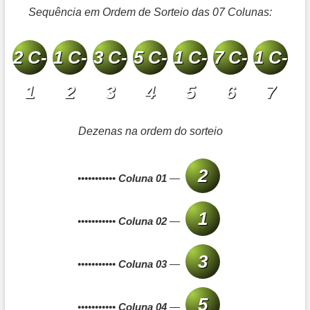
Sequência em Ordem de Sorteio das 07 Colunas:
2 C-
1 C-
3 C-
5 C-
1 C-
7 C-
1 C-
1
2
3
4
5
6
7
Dezenas na ordem do sorteio
2
•••••••••••
Coluna 01
—
1
•••••••••••
Coluna 02
—
3
•••••••••••
Coluna 03
—
5
•••••••••••
Coluna 04
—