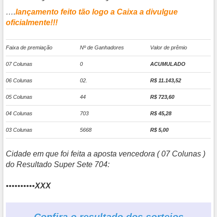
….
lançamento feito tão logo a Caixa a divulgue
oficialmente!!!
Faixa de premiação
Nº de Ganhadores
Valor de prêmio
07 Colunas
0
ACUMULADO
06 Colunas
02.
R$ 11.143,52
05 Colunas
44
R$ 723,60
04 Colunas
703
R$ 45,28
03 Colunas
5668
R$ 5,00
Cidade em que foi feita a aposta vencedora ( 07 Colunas )
do Resultado Super Sete 704:
••••••••••
XXX
Confira o resultado dos sorteios