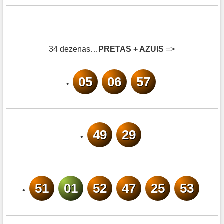
34 dezenas…
PRETAS + AZUIS
=>
05
06
57
•
49
29
•
51
01
52
47
25
53
•