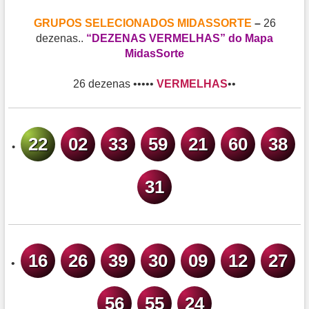
GRUPOS SELECIONADOS MIDASSORTE
–
26
dezenas..
“DEZENAS VERMELHAS” do Mapa
MidasSorte
26 dezenas •••••
VERMELHAS
••
22
02
33
59
21
60
38
•
31
16
26
39
30
09
12
27
•
56
55
24