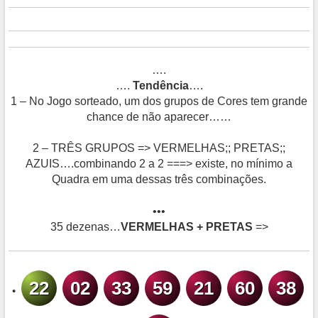
….
….
Tendência
….
1 – No Jogo sorteado, um dos grupos de Cores tem grande
chance de não aparecer……
2 – TRÊS GRUPOS => VERMELHAS;; PRETAS;;
AZUIS….combinando 2 a 2 ===> existe, no mínimo a
Quadra em uma dessas três combinações.
•••
35 dezenas…
VERMELHAS + PRETAS
=>
22
02
33
59
21
60
38
•