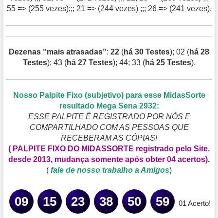
55 => (255 vezes);;; 21 => (244 vezes) ;;; 26 => (241 vezes).
Dezenas “mais atrasadas”
:
22
(
há 30 Testes
); 02 (
há 28
Testes
); 43 (
há 27 Testes
); 44; 33 (
há 25 Testes
).
Nosso Palpite Fixo (subjetivo) para esse MidasSorte
resultado Mega Sena 2932:
ESSE PALPITE É REGISTRADO POR NÓS E
COMPARTILHADO COM AS PESSOAS QUE
RECEBERAM AS CÓPIAS!
(
PALPITE FIXO DO MIDASSORTE registrado pelo Site,
desde 2013, mudança somente após obter 04 acertos
).
(
fale de nosso trabalho a Amigos
)
09
15
23
38
50
59
01 Acerto!