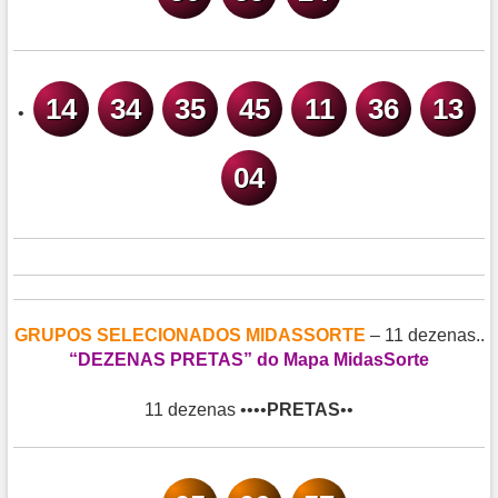
14
34
35
45
11
36
13
•
04
GRUPOS SELECIONADOS MIDASSORTE
– 11 dezenas..
“DEZENAS PRETAS” do Mapa MidasSorte
11 dezenas ••••
PRETAS
••