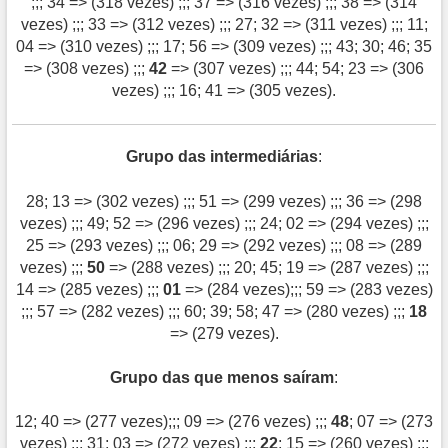
;;; 34 => (318 vezes) ;;; 37 => (316 vezes) ;;; 38 => (314
vezes) ;;; 33 => (312 vezes) ;;; 27; 32 => (311 vezes) ;;; 11;
04 => (310 vezes) ;;; 17; 56 => (309 vezes) ;;; 43; 30; 46; 35
=> (308 vezes) ;;;
42
=> (307 vezes) ;;; 44; 54; 23 => (306
vezes) ;;; 16; 41 => (305 vezes).
Grupo das intermediárias
:
28; 13 => (302 vezes) ;;; 51 => (299 vezes) ;;; 36 => (298
vezes) ;;; 49; 52 => (296 vezes) ;;; 24; 02 => (294 vezes) ;;;
25 => (293 vezes) ;;; 06; 29 => (292 vezes) ;;; 08 => (289
vezes) ;;;
50
=> (288 vezes) ;;; 20; 45; 19 => (287 vezes) ;;;
14 => (285 vezes) ;;;
01
=> (284 vezes);;; 59 => (283 vezes)
;;; 57 => (282 vezes) ;;; 60; 39; 58; 47 => (280 vezes) ;;;
18
=> (279 vezes).
Grupo das que menos saíram
:
12; 40 => (277 vezes);;; 09 => (276 vezes) ;;;
48
; 07 => (273
vezes) ;;; 31; 03 => (272 vezes) ;;;
22
; 15 => (260 vezes) ;;;