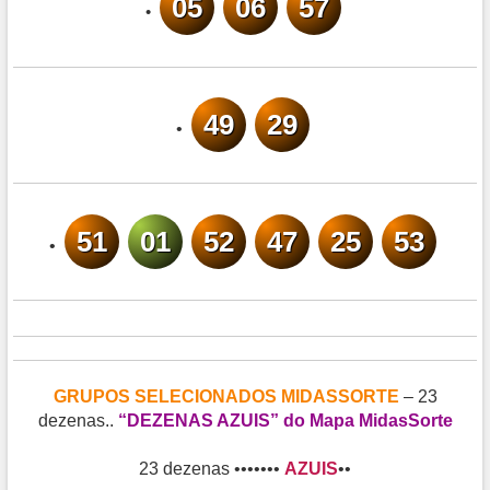
05
06
57
•
49
29
•
51
01
52
47
25
53
•
GRUPOS SELECIONADOS MIDASSORTE
– 23
dezenas..
“DEZENAS AZUIS” do Mapa MidasSorte
23 dezenas •••••••
AZUIS
••