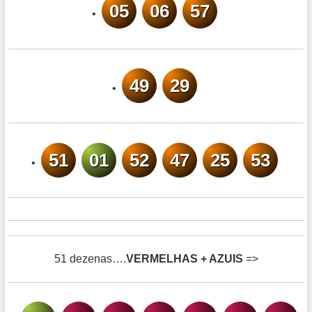
05
06
57
•
49
29
•
51
01
52
47
25
53
•
51 dezenas….
VERMELHAS + AZUIS
=>