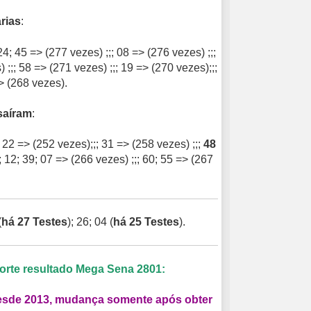
rias
:
24; 45 => (277 vezes) ;;; 08 => (276 vezes) ;;;
 ;;; 58 => (271 vezes) ;;; 19 => (270 vezes);;;
> (268 vezes).
saíram
:
; 22 => (252 vezes);;; 31 => (258 vezes) ;;;
48
; 12; 39; 07 => (266 vezes) ;;; 60; 55 => (267
(
há 27 Testes
); 26; 04 (
há 25 Testes
).
Sorte resultado Mega Sena 2801:
esde 2013, mudança somente após obter