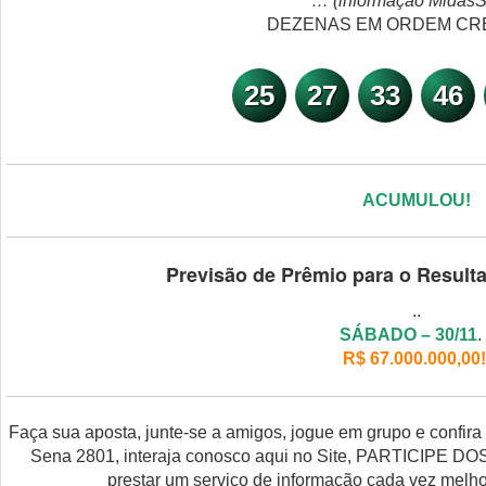
… (informação MidasS
DEZENAS EM ORDEM CR
25
27
33
46
ACUMULOU!
Previsão de Prêmio para o Resul
..
SÁBADO – 30/11
. 
R$ 67.000.000,00!
Faça sua aposta, junte-se a amigos, jogue em grupo e confir
Sena 2801, interaja conosco aqui no Site, PARTICIPE DO
prestar um serviço de informação cada vez melho