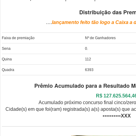
Distribuição das Pre
….
lançamento feito tão logo a Caixa a d
Faixa de premiação
Nº de Ganhadores
Sena
0.
Quina
112
Quadra
6393
Prêmio Acumulado para a Resultado M
R$ 127.625.564,4
Acumulado próximo concurso final cinco/zer
Cidade(s) em que foi(ram) registrada(s) a(s) aposta(s) que
••••••••••
XXX