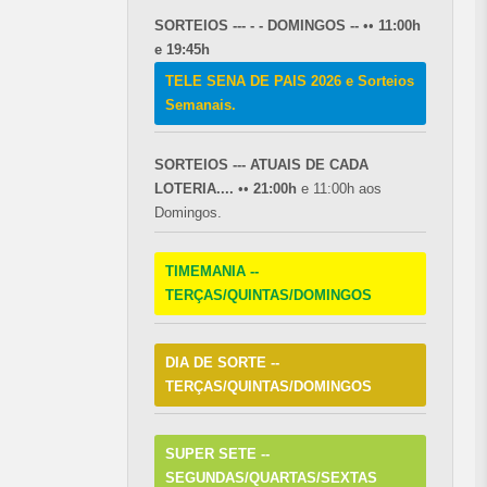
SORTEIOS --- - - DOMINGOS --
••
11:00h
e 19:45h
TELE SENA DE PAIS 2026 e Sorteios
Semanais.
SORTEIOS --- ATUAIS DE CADA
LOTERIA....
••
21:00h
e 11:00h aos
Domingos.
TIMEMANIA --
TERÇAS/QUINTAS/DOMINGOS
DIA DE SORTE --
TERÇAS/QUINTAS/DOMINGOS
SUPER SETE --
SEGUNDAS/QUARTAS/SEXTAS