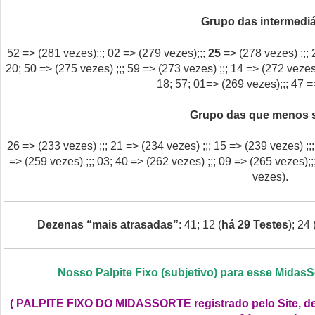
Grupo das intermediá
52 => (281 vezes);;; 02 => (279 vezes);;;
25
=> (278 vezes) ;;; 
20; 50 => (275 vezes) ;;; 59 => (273 vezes) ;;; 14 => (272 vezes)
18; 57; 01=> (269 vezes);;; 47 =
Grupo das que menos 
26 => (233 vezes) ;;; 21 => (234 vezes) ;;; 15 => (239 vezes) ;;
=> (259 vezes) ;;; 03; 40 => (262 vezes) ;;; 09 => (265 vezes);;
vezes).
Dezenas “mais atrasadas”
: 41; 12 (
há 29 Testes
); 24 
Nosso Palpite Fixo (subjetivo) para esse Midas
(
PALPITE FIXO DO MIDASSORTE registrado pelo Site, d