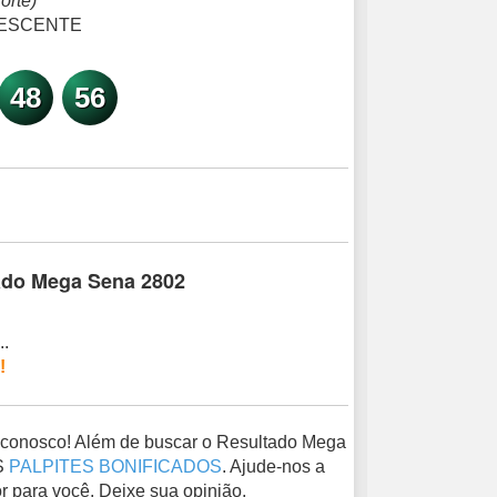
orte)
ESCENTE
48
56
tado Mega Sena 2802
..
!
a conosco! Além de buscar o Resultado Mega
S
PALPITES BONIFICADOS
. Ajude-nos a
r para você. Deixe sua opinião.