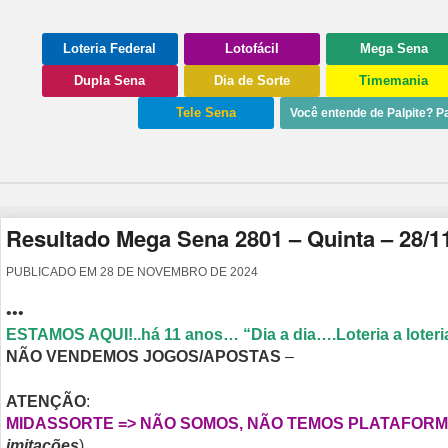
Loteria Federal
Lotofácil
Mega Sena
Dupla Sena
Dia de Sorte
Timemania
Tele Sena
Você entende de Palpite? Pa
Resultado Mega Sena 2801 – Quinta – 28/1
PUBLICADO EM
28 DE NOVEMBRO DE 2024
•••
ESTAMOS AQUI!..há 11 anos… “Dia a dia….Loteria a loteria
NÃO VENDEMOS JOGOS/APOSTAS
–
ATENÇÃO
:
MIDASSORTE => NÃO SOMOS, NÃO TEMOS PLATAFORMA
imitações
)