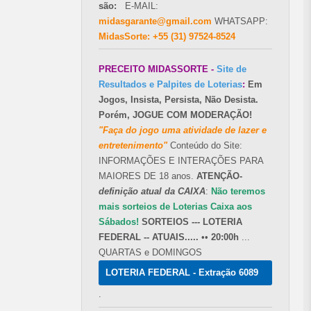
são:
E-MAIL:
midasgarante@gmail.com
WHATSAPP:
MidasSorte: +55 (31) 97524-8524
PRECEITO MIDASSORTE -
Site de
Resultados e Palpites de Loterias
:
Em
Jogos, Insista, Persista, Não Desista.
Porém, JOGUE COM MODERAÇÃO!
"Faça do jogo uma atividade de lazer e
entretenimento"
Conteúdo do Site:
INFORMAÇÕES E INTERAÇÕES PARA
MAIORES DE 18 anos.
ATENÇÃO-
definição atual da CAIXA
:
Não teremos
mais sorteios de Loterias Caixa aos
Sábados!
SORTEIOS --- LOTERIA
FEDERAL -- ATUAIS.....
••
20:00h
...
QUARTAS e DOMINGOS
LOTERIA FEDERAL - Extração 6089
.