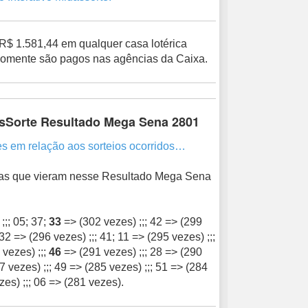
R$ 1.581,44 em qualquer casa lotérica
 somente são pagos nas agências da Caixa.
sSorte Resultado Mega Sena 2801
m relação aos sorteios ocorridos…
nas que vieram nesse Resultado Mega Sena
;;; 05; 37;
33
=> (302 vezes) ;;; 42 => (299
 32 => (296 vezes) ;;; 41; 11 => (295 vezes) ;;;
 vezes) ;;;
46
=> (291 vezes) ;;; 28 => (290
7 vezes) ;;; 49 => (285 vezes) ;;; 51 => (284
zes) ;;; 06 => (281 vezes).