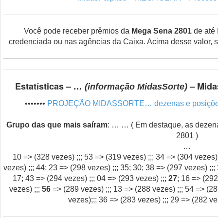
Você pode receber prêmios da
Mega Sena 2801
de até 
credenciada ou nas agências da Caixa. Acima desse valor,
Estatísticas –
– Mida
… (informação MidasSorte)
•••••••
PROJEÇÃO MIDASSORTE… dezenas e posições e
Grupo das que mais saíram
: … … ( Em destaque, as deze
2801 )
…
10 => (328 vezes) ;;; 53 => (319 vezes) ;;; 34 => (304 vezes) 
vezes) ;;; 44; 23 => (298 vezes) ;;; 35; 30; 38 => (297 vezes) ;;;
17; 43 => (294 vezes) ;;; 04 => (293 vezes) ;;;
27
; 16 => (292
vezes) ;;;
56
=> (289 vezes) ;;; 13 => (288 vezes) ;;; 54 => (28
vezes);;; 36 => (283 vezes) ;;; 29 => (282 ve