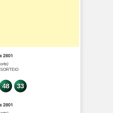
a 2801
orte)
 SORTEIO
48
33
a 2801