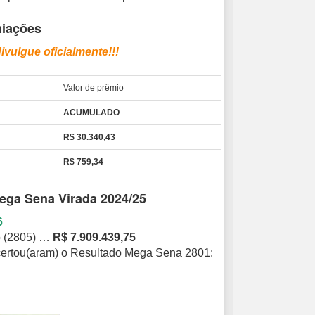
miações
ivulgue oficialmente!!!
Valor de prêmio
ACUMULADO
R$ 30.340,43
R$ 759,34
ega Sena Virada 2024/25
6
o (2805) …
R$ 7.909.439,75
 acertou(aram) o Resultado Mega Sena 2801: