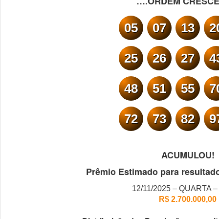
….ORDEM CRESCE
05
07
13
2
25
26
27
4
48
51
55
7
72
73
82
9
ACUMULOU!
Prêmio Estimado para resultad
12/11/2025 – QUARTA –
R$ 2.700.000,00