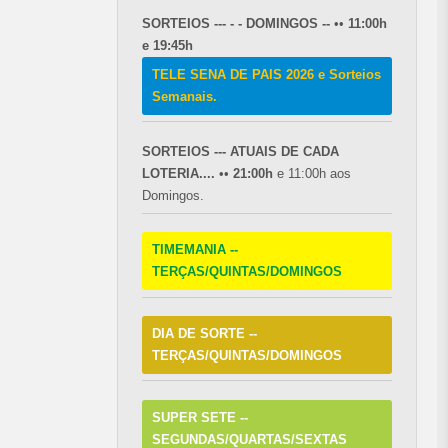
SORTEIOS --- - - DOMINGOS --
••
11:00h
e 19:45h
TELE SENA DE PAIS 2026 e Sorteios
Semanais.
SORTEIOS --- ATUAIS DE CADA
LOTERIA....
••
21:00h
e 11:00h aos
Domingos.
TIMEMANIA --
TERÇAS/QUINTAS/DOMINGOS
DIA DE SORTE --
TERÇAS/QUINTAS/DOMINGOS
SUPER SETE --
SEGUNDAS/QUARTAS/SEXTAS