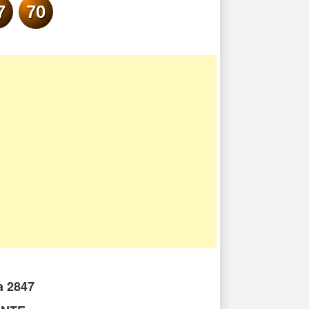
7
70
a 2847