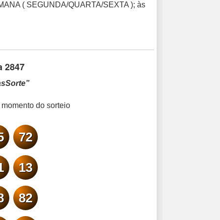
EMANA ( SEGUNDA/QUARTA/SEXTA ); às
a 2847
asSorte”
omento do sorteio
5
72
1
13
8
82