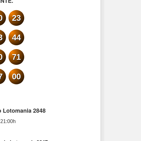
NTE.
0
23
3
44
0
71
7
00
o Lotomania 2848
 21:00h