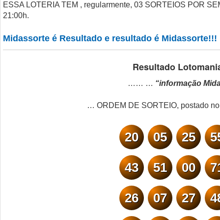
ESSA LOTERIA TEM , regularmente, 03 SORTEIOS POR S
21:00h.
Midassorte é Resultado e resultado é Midassorte!!!
Resultado Lotomani
…… …
“informação Mid
… ORDEM DE SORTEIO, postado no m
20
05
25
5
43
51
00
7
26
07
27
4