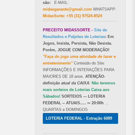
são:
E-MAIL:
midasgarante@gmail.com
WHATSAPP:
MidasSorte: +55 (31) 97524-8524
PRECEITO MIDASSORTE -
Site de
Resultados e Palpites de Loterias
:
Em
Jogos, Insista, Persista, Não Desista.
Porém, JOGUE COM MODERAÇÃO!
"Faça do jogo uma atividade de lazer e
entretenimento"
Conteúdo do Site:
INFORMAÇÕES E INTERAÇÕES PARA
MAIORES DE 18 anos.
ATENÇÃO-
definição atual da CAIXA
:
Não teremos
mais sorteios de Loterias Caixa aos
Sábados!
SORTEIOS --- LOTERIA
FEDERAL -- ATUAIS.....
••
20:00h
...
QUARTAS e DOMINGOS
LOTERIA FEDERAL - Extração 6089
.