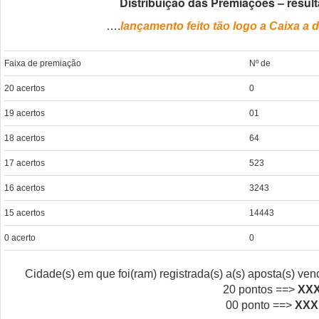
Distribuição das Premiações – resul
….
lançamento feito tão logo a Caixa a d
Faixa de premiação
Nº de
20 acertos
0
19 acertos
01
18 acertos
64
17 acertos
523
16 acertos
3243
15 acertos
14443
0 acerto
0
Cidade(s) em que foi(ram) registrada(s) a(s) aposta(s) v
20 pontos ==>
XX
00 ponto ==>
XXX