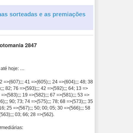
enas sorteadas e as premiações
 Lotomania 2847
até hoje: …
2 =>(607);;; 41 =>(605);;; 24 =>(604);;; 48; 38
;;; 82; 76 =>(593);;; 42 =>(592);;; 64; 13 =>
1 =>(583);;; 19 =>(582);;; 67 =>(581);;; 53 =>
6);;; 90; 73; 74 =>(575);;; 78; 68 =>(573);;; 35
16; 25 =>(567);;; 50; 00; 05; 30 =>(566);;; 58
(563);;; 03; 66; 28 =>(562).
rmediárias: