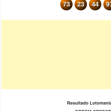
73
23
44
9
Resultado Lotomani