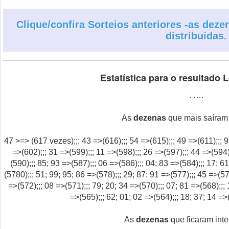
Clique/confira Sorteios anteriores -as dez
distribuídas.
Estatística para o resultado
. ….
As
dezenas
que mais saíram 
47 >=> (617 vezes);;; 43 =>(616);;; 54 =>(615);;; 49 =>(611);;; 9
=>(602);;; 31 =>(599);;; 11 =>(598);;; 26 =>(597);;; 44 =>(594)
(590);;; 85; 93 =>(587);;; 06 =>(586);;; 04; 83 =>(584);;; 17; 6
(5780);;; 51; 99; 95; 86 =>(578);;; 29; 87; 91 =>(577);;; 45 =>(57
=>(572);;; 08 =>(571);;; 79; 20; 34 =>(570);;; 07; 81 =>(568);;; 
=>(565);;; 62; 01; 02 =>(564);;; 18; 37; 14 =>
As
dezenas
que ficaram inte