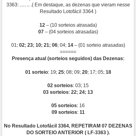
3363: …. .. .( Em destaque, as dezenas que vieram nesse
Resultado Lotofácil 3364 )
12
– (10 sorteios atrasada)
07
– (04 sorteios atrasadas)
01;
02; 23; 10; 21; 06
; 04;
14
– (01 sorteio atrasadas)
======
Presença atual (sorteios seguidos) das Dezenas:
01 sorteio
: 19;
25
; 08; 09;
20
; 17; 05;
18
02 sorteios
: 03; 15
03 sorteios
:
22; 24; 13
05 sorteios
: 16
09 sorteios
:
11
No Resultado Lotofácil 3364, REPETIRAM 07 DEZENAS
DO SORTEIO ANTERIOR ( LF-3363 ).