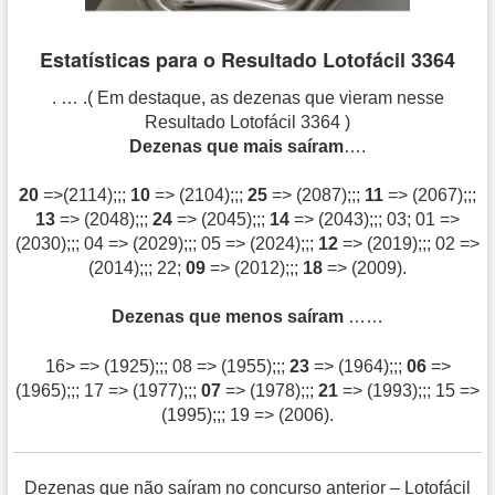
Estatísticas para o Resultado Lotofácil 3364
. … .( Em destaque, as dezenas que vieram nesse
Resultado Lotofácil 3364 )
Dezenas que mais saíram
….
20
=>(2114);;;
10
=> (2104);;;
25
=> (2087);;;
11
=> (2067);;;
13
=> (2048);;;
24
=> (2045);;;
14
=> (2043);;; 03; 01 =>
(2030);;; 04 => (2029);;; 05 => (2024);;;
12
=> (2019);;; 02 =>
(2014);;; 22;
09
=> (2012);;;
18
=> (2009).
Dezenas que menos saíram
……
16> => (1925);;; 08 => (1955);;;
23
=> (1964);;;
06
=>
(1965);;; 17 => (1977);;;
07
=> (1978);;;
21
=> (1993);;; 15 =>
(1995);;; 19 => (2006).
Dezenas que não saíram no concurso anterior – Lotofácil