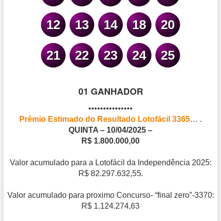
12
13
14
18
20
21
22
23
24
25
01 GANHADOR
•••••••••••••••
Prêmio Estimado do Resultado Lotofácil 3365
… .
QUINTA – 10/04/2025 –
R$ 1.800.000,00
Valor acumulado para a Lotofácil da Independência 2025:
R$ 82.297.632,55.
Valor acumulado para proximo Concurso- “final zero”-3370:
R$ 1.124.274,63