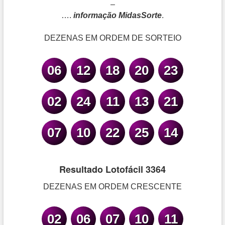
–
….
informação MidasSorte
.
DEZENAS EM ORDEM DE SORTEIO
06
12
18
20
23
02
24
11
13
21
07
10
22
25
14
Resultado Lotofácil 3364
DEZENAS EM ORDEM CRESCENTE
02
06
07
10
11