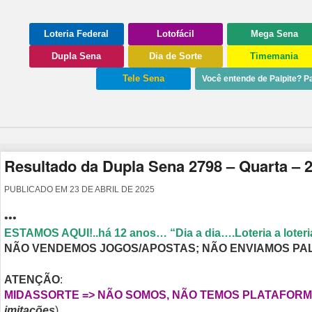
Loteria Federal
Lotofácil
Mega Sena
Dupla Sena
Dia de Sorte
Timemania
Tele Sena
Você entende de Palpite? Pa
Resultado da Dupla Sena 2798 – Quarta – 
PUBLICADO EM
23 DE ABRIL DE 2025
•••
ESTAMOS AQUI!..há 12 anos… “Dia a dia….Loteria a loteria
NÃO VENDEMOS JOGOS/APOSTAS; NÃO ENVIAMOS PA
ATENÇÃO
:
MIDASSORTE => NÃO SOMOS, NÃO TEMOS PLATAFORMA
imitações
)