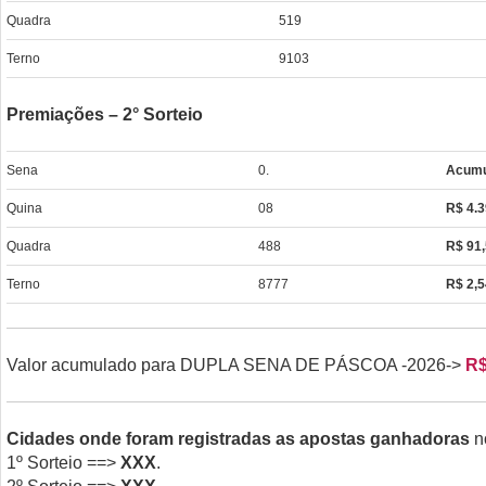
Quadra
519
Terno
9103
Premiações – 2° Sorteio
Sena
0.
Acumu
Quina
08
R$ 4.3
Quadra
488
R$ 91
Terno
8777
R$ 2,5
Valor acumulado para DUPLA SENA DE PÁSCOA -2026->
R$
Cidades onde foram registradas as apostas ganhadoras
n
1º Sorteio ==>
XXX
.