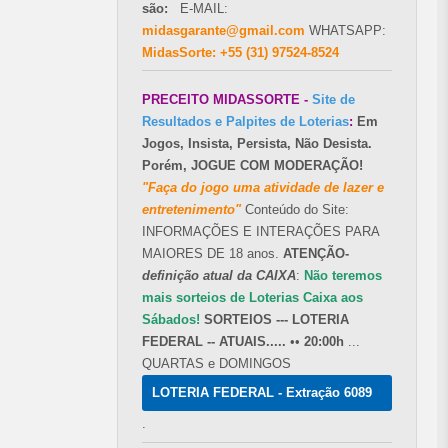
são:
E-MAIL:
midasgarante@gmail.com
WHATSAPP:
MidasSorte: +55 (31) 97524-8524
PRECEITO MIDASSORTE -
Site de
Resultados e Palpites de Loterias
:
Em
Jogos, Insista, Persista, Não Desista.
Porém, JOGUE COM MODERAÇÃO!
"Faça do jogo uma atividade de lazer e
entretenimento"
Conteúdo do Site:
INFORMAÇÕES E INTERAÇÕES PARA
MAIORES DE 18 anos.
ATENÇÃO-
definição atual da CAIXA
:
Não teremos
mais sorteios de Loterias Caixa aos
Sábados!
SORTEIOS --- LOTERIA
FEDERAL -- ATUAIS.....
••
20:00h
...
QUARTAS e DOMINGOS
LOTERIA FEDERAL - Extração 6089
.