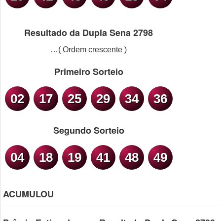
Resultado da Dupla Sena 2798
…( Ordem crescente )
Primeiro Sorteio
02
17
25
29
34
36
Segundo Sorteio
04
18
19
41
48
49
ACUMULOU