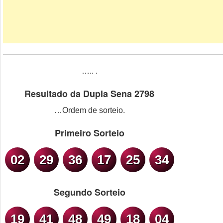
….. .
Resultado da Dupla Sena 2798
…Ordem de sorteio.
Primeiro Sorteio
02
29
36
17
25
34
Segundo Sorteio
19
41
48
49
18
04