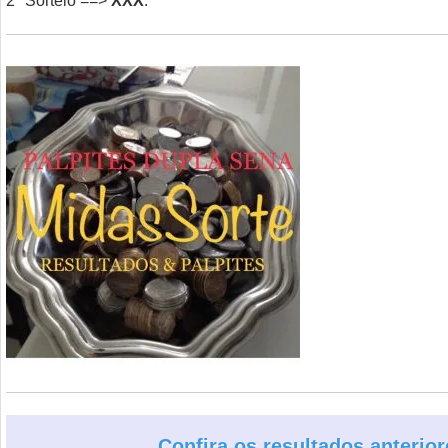
2º Sorteio ==>
XXX
.
Confira os resultados anterio