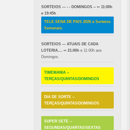
SORTEIOS --- - - DOMINGOS --
••
11:00h
e 19:45h
TELE SENA DE PAIS 2026 e Sorteios
Semanais.
SORTEIOS --- ATUAIS DE CADA
LOTERIA....
••
21:00h
e 11:00h aos
Domingos.
TIMEMANIA --
TERÇAS/QUINTAS/DOMINGOS
DIA DE SORTE --
TERÇAS/QUINTAS/DOMINGOS
SUPER SETE --
SEGUNDAS/QUARTAS/SEXTAS