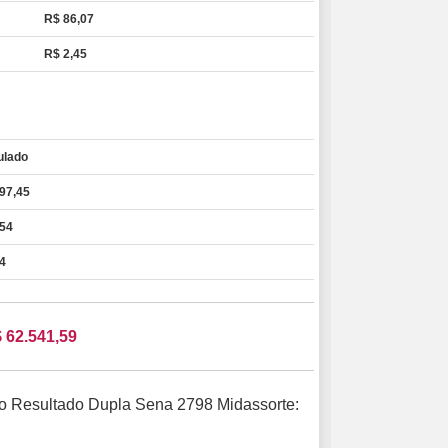
R$ 86,07
R$ 2,45
lado
97,45
,54
4
 62.541,59
o Resultado Dupla Sena 2798 Midassorte: