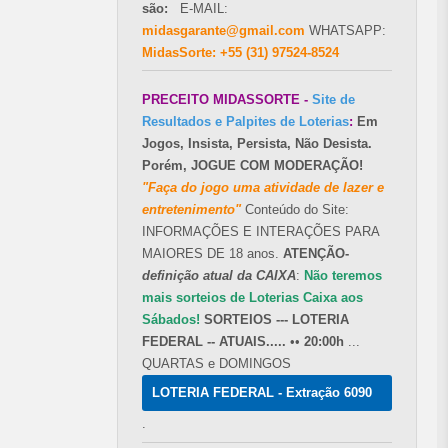
são:
E-MAIL:
midasgarante@gmail.com
WHATSAPP:
MidasSorte: +55 (31) 97524-8524
PRECEITO MIDASSORTE -
Site de
Resultados e Palpites de Loterias
:
Em
Jogos, Insista, Persista, Não Desista.
Porém, JOGUE COM MODERAÇÃO!
"Faça do jogo uma atividade de lazer e
entretenimento"
Conteúdo do Site:
INFORMAÇÕES E INTERAÇÕES PARA
MAIORES DE 18 anos.
ATENÇÃO-
definição atual da CAIXA
:
Não teremos
mais sorteios de Loterias Caixa aos
Sábados!
SORTEIOS --- LOTERIA
FEDERAL -- ATUAIS.....
••
20:00h
...
QUARTAS e DOMINGOS
LOTERIA FEDERAL - Extração 6090
.