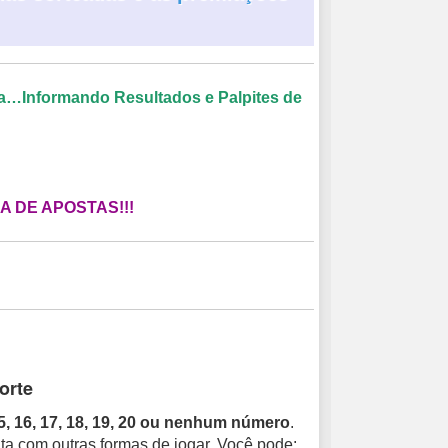
ia…Informando Resultados e Palpites de
 DE APOSTAS!!!
orte
5, 16, 17, 18, 19, 20 ou nenhum número
.
ta com outras formas de jogar. Você pode: