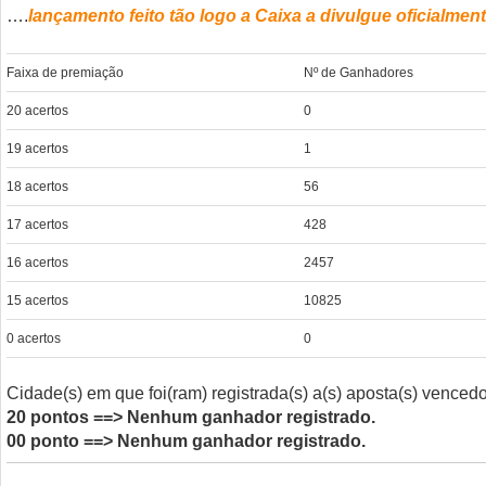
….
lançamento feito tão logo a Caixa a divulgue oficialmente
Faixa de premiação
Nº de Ganhadores
20 acertos
0
19 acertos
1
18 acertos
56
17 acertos
428
16 acertos
2457
15 acertos
10825
0 acertos
0
Cidade(s) em que foi(ram) registrada(s) a(s) aposta(s) vence
20 pontos ==> Nenhum ganhador registrado.
00 ponto ==> Nenhum ganhador registrado.