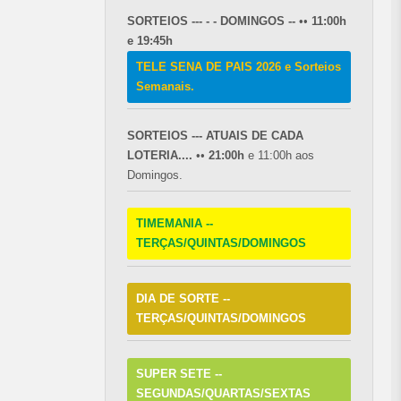
SORTEIOS --- - - DOMINGOS --
••
11:00h
e 19:45h
TELE SENA DE PAIS 2026 e Sorteios
Semanais.
SORTEIOS --- ATUAIS DE CADA
LOTERIA....
••
21:00h
e 11:00h aos
Domingos.
TIMEMANIA --
TERÇAS/QUINTAS/DOMINGOS
DIA DE SORTE --
TERÇAS/QUINTAS/DOMINGOS
SUPER SETE --
SEGUNDAS/QUARTAS/SEXTAS