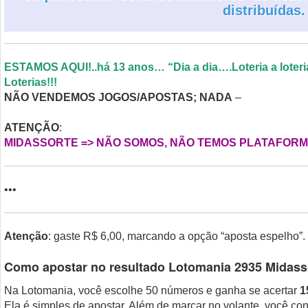
distribuídas.
ESTAMOS AQUI!..há 13 anos… “Dia a dia….Loteria a loter
Loterias!!!
NÃO VENDEMOS JOGOS/APOSTAS; NADA
–
ATENÇÃO
:
MIDASSORTE => NÃO SOMOS, NÃO TEMOS PLATAFORMA
•••
Atenção
: gaste R$ 6,00, marcando a opção “aposta espelho”.
Como apostar no resultado Lotomania 2935 Midass
Na Lotomania, você escolhe 50 números e ganha se acertar
1
Ela é simples de apostar. Além de marcar no volante, você con