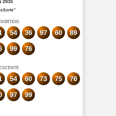
a 2935
asSorte”
 SORTEIO
1
54
36
97
60
89
6
99
76
ESCENTE
1
54
60
73
75
76
0
97
99
!