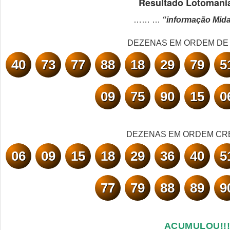
Resultado Lotomani
…… …
“informação Mid
DEZENAS EM ORDEM DE
40
73
77
88
18
29
79
5
09
75
90
15
0
DEZENAS EM ORDEM CR
06
09
15
18
29
36
40
5
77
79
88
89
9
ACUMULOU!!