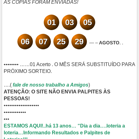
AS CÓPIAS FORAM ENVIADAS!
01
03
05
06
07
25
29
— –
AGOSTO
. .
•••••••• ……01 Acerto . O MÊS SERÁ SUBSTITUÍDO PARA
PRÓXIMO SORTEIO.
….(
fale de nosso trabalho a Amigos
)
ATENÇÃO: O SITE NÃO ENVIA PALPITES ÀS
PESSOAS!
•••••••••••••••••••
••••••••••••
•••
ESTAMOS AQUI!..há 13 anos… “Dia a dia….loteria a
loteria…Informando Resultados e Palpites de