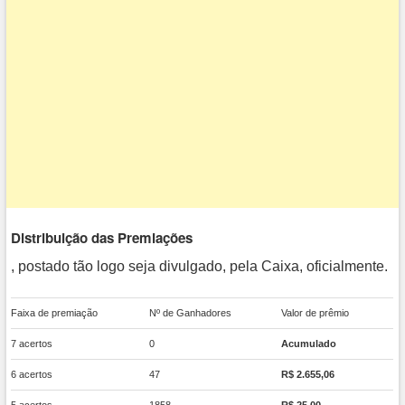
Distribuição das Premiações
, postado tão logo seja divulgado, pela Caixa, oficialmente.
Faixa de premiação
Nº de Ganhadores
Valor de prêmio
7 acertos
0
Acumulado
6 acertos
47
R$ 2.655,06
5 acertos
1858
R$ 25,00