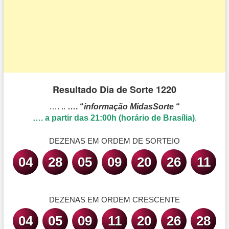
Resultado Dia de Sorte 1220
…. ..
…. “
informação MidasSorte
“
…. a partir das 21:00h (horário de Brasília)
.
DEZENAS EM ORDEM DE SORTEIO
04
28
05
09
20
26
11
DEZENAS EM ORDEM CRESCENTE
04
05
09
11
20
26
28